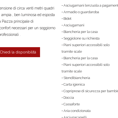
• Asciugamani lenzuola a pagamen
sione di circa venti metri quadri
• Armadio o guardaroba
ra ampia , ben luminosa ed esposta
• Bidet
a Piazza principale di
• Asciugamani
 confort necessari per un soggiorno
• Biancheria per la casa
ofessionali .
• Seggiolone su richiesta
• Piani superiori accessibili solo
tramite scale
Chiedi la disponibilità
• Biancheria per la casa
• Piani superiori accessibili solo
tramite scale
• Stendibiancheria
• Carta igienica
• Copriprese di sicurezza per bambi
• Doccia
• Cassaforte
• Aria condizionata
• Asciugacapelli