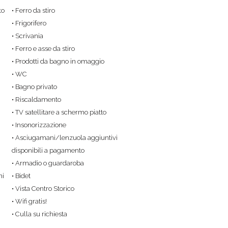
to
• Ferro da stiro
• Frigorifero
• Scrivania
• Ferro e asse da stiro
• Prodotti da bagno in omaggio
• WC
• Bagno privato
• Riscaldamento
• TV satellitare a schermo piatto
• Insonorizzazione
• Asciugamani/lenzuola aggiuntivi
disponibili a pagamento
• Armadio o guardaroba
ni
• Bidet
• Vista Centro Storico
• Wifi gratis!
• Culla su richiesta