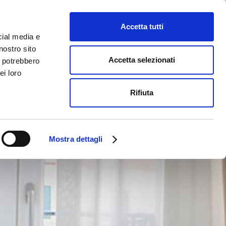
Select Language
▼
Accetta tutti
SIONI
cial media e
nostro sito
Accetta selezionati
i potrebbero
ei loro
Rifiuta
Mostra dettagli