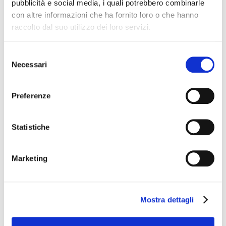
pubblicità e social media, i quali potrebbero combinarle
con altre informazioni che ha fornito loro o che hanno
raccolto dal suo utilizzo dei loro servizi.
Selezione
Necessari
del
ДВУХМЕСТНЫЙ НОМЕР СДВУСПАЛЬНОЙ
consenso
КРОВАТЬЮ ИЛИ 2-Я ОТДЕЛЬНЫМИ КРОВАТЯМИ С
ВИДОМ НА САД
Preferenze
Узнать больше
Statistiche
Marketing
Mostra dettagli