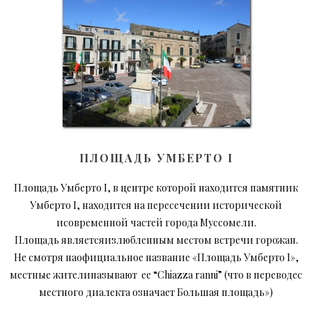
ПЛОЩАДЬ УМБЕРТО I
Площадь Умберто I, в центре которой находится памятник
Умберто I, находится на пересечении исторической
исовременной частей города Муссомели.
Площадь являетсяизлюбленным местом встречи горожан.
Не смотря наофициальное название «Площадь Умберто I»,
местные жителиназывают ее “Chiazza ranni” (что в переводес
местного диалекта означает Большая площадь»)