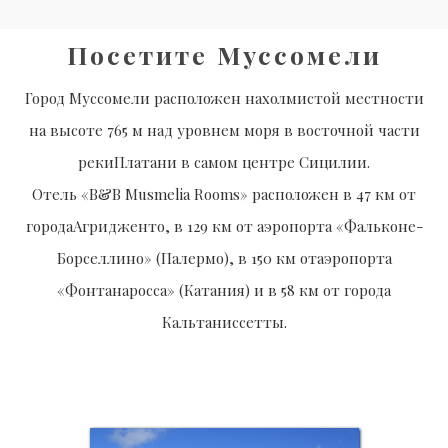
Посетите Муссомели
Город Муссомели расположен нахолмистой местности
на высоте 765 м над уровнем моря в восточной части
рекиПлатани в самом центре Сицилии.
Отель «B&B Musmelia Rooms» расположен в 47 км от
городаАгридженто, в 129 км от аэропорта «Фальконе-
Борселлино» (Палермо), в 150 км отаэропорта
«Фонтанаросса» (Катания) и в 58 км от города
Кальтаниссетты.