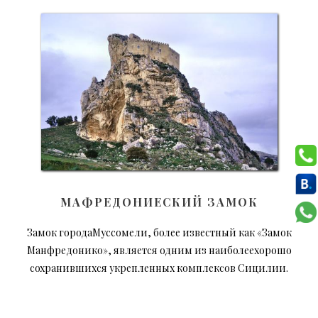
МАФРЕДОНИЕСКИЙ ЗАМОК
Замок городаМуссомели, более известный как «Замок
Манфредонико», является одним из наиболеехорошо
сохранившихся укрепленных комплексов Сицилии.
С замкаоткрывается прекрасный вид на долину, которая
простирается от Палермо доАгридженто.