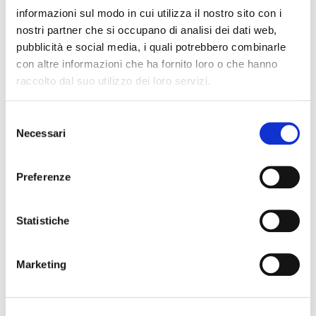
informazioni sul modo in cui utilizza il nostro sito con i
nostri partner che si occupano di analisi dei dati web,
pubblicità e social media, i quali potrebbero combinarle
con altre informazioni che ha fornito loro o che hanno
raccolto dal suo utilizzo dei loro servizi.
Selezione
Necessari
del
consenso
Preferenze
Statistiche
CAMERA MATRIMONIALE/DOPPIA CON LETTI
SINGOLI CON VISTA GIARDINO
Marketing
PRENOTA ORA